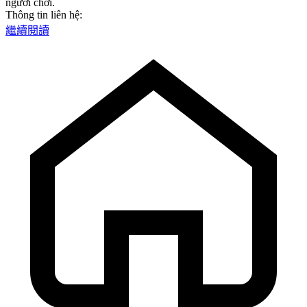
người chơi.
Thông tin liên hệ:
繼續閱讀